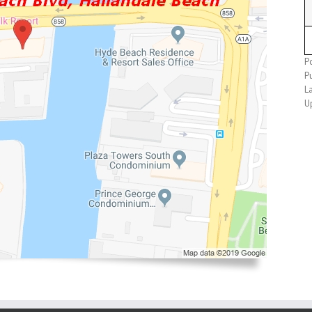
P
P
L
U