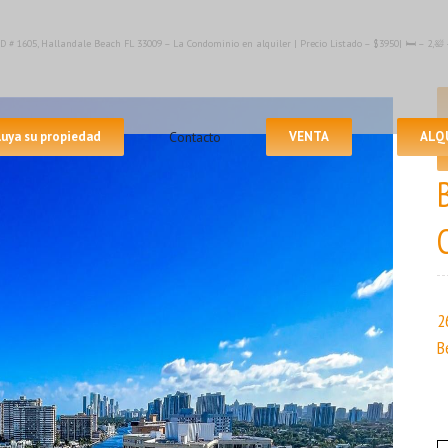
 1605, Hallandale Beach FL 33009 – La Condominio en alquiler | Precio Listado – $3950| 🛏 – 2,
luya su propiedad
Contacto
VENTA
ALQ
2
B