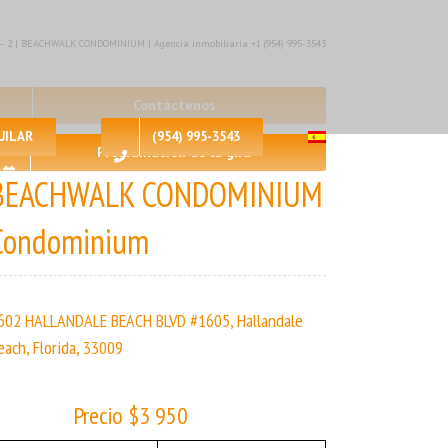
 – 2 | BEACHWALK CONDOMINIUM | Agencia inmobiliaria +1 (954) 995-3543
Contáctenos
UILAR
(954) 995-3543
Programación de la gira
BEACHWALK CONDOMINIUM
Condominium
602 HALLANDALE BEACH BLVD #1605, Hallandale
each, Florida, 33009
Precio $3 950