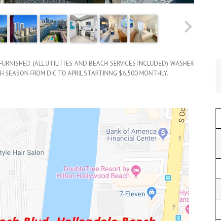
FURNISHED (ALL UTILITIES AND BEACH SERVICES INCLUDED) WASHER
IGH SEASON FROM DIC TO APRIL STARTINNG $6,500 MONTHLY.