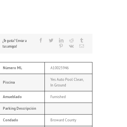
¿Te gusta? Enviar a
tus amigos!
Número ML
A10025946
Yes Auto Pool Clean,
Piscina
In Ground
Amueblado
Furnished
Parking Descripción
Condado
Broward County